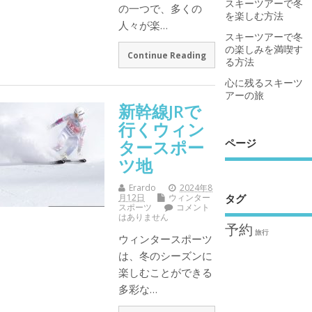
スキーツアーで冬
の一つで、多くの
を楽しむ方法
人々が楽…
スキーツアーで冬
の楽しみを満喫す
Continue Reading
る方法
心に残るスキーツ
アーの旅
新幹線JRで
行くウィン
ページ
タースポー
ツ地
Erardo
2024年8
月12日
ウィンター
タグ
スポーツ
コメント
はありません
予約
旅行
ウィンタースポーツ
は、冬のシーズンに
楽しむことができる
多彩な…