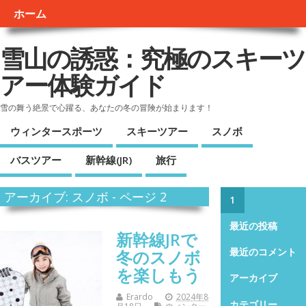
ホーム
雪山の誘惑：究極のスキーツ
アー体験ガイド
雪の舞う絶景で心躍る、あなたの冬の冒険が始まります！
ウィンタースポーツ
スキーツアー
スノボ
バスツアー
新幹線(JR)
旅行
アーカイブ: スノボ - ページ 2
1
最近の投稿
新幹線JRで
冬のスノボ
最近のコメント
を楽しもう
アーカイブ
Erardo
2024年8
カテゴリー