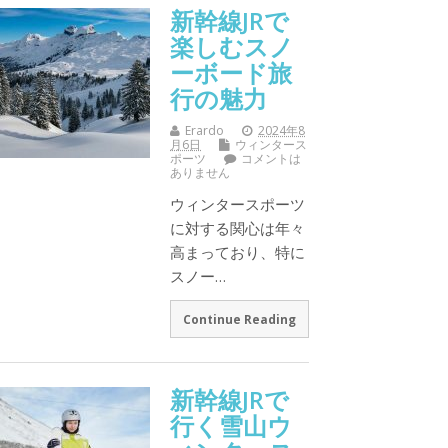
新幹線JRで
楽しむスノ
ーボード旅
行の魅力
Erardo
2024年8
月6日
ウィンタース
ポーツ
コメントは
ありません
ウィンタースポーツ
に対する関心は年々
高まっており、特に
スノー…
Continue Reading
新幹線JRで
行く雪山ウ