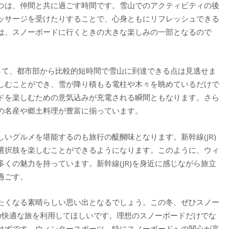
つは、仲間と共に過ごす時間です。雪山でのアクティビティの後
ッサージを受けたりすることで、心身ともにリフレッシュできる
は、スノーボードに行くときの大きな楽しみの一部となるので
として、都市部から比較的短時間で雪山に到達できる点は見逃せま
しむことができ、雪が降り積もる電柱や木々を眺めているだけで
ドを楽しむための意気込みが充電される瞬間ともなります。さら
の名産や郷土料理が豊富に揃っています。
いグルメを堪能するのも旅行の醍醐味となります。新幹線(JR)
選択肢を楽しむことができるようになります。このように、ウィ
くの魅力を持っています。新幹線(JR)を身近に感じながら旅立
過ごす。
たくなる素晴らしい思い出となるでしょう。この冬、ぜひスノー
)の快適な旅を利用してほしいです。理想のスノーボードだけでな
はずです。ウィンタースポーツ、特にスノーボードへの関心が高