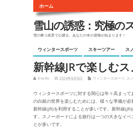
ホーム
雪山の誘惑：究極の
雪の舞う絶景で心躍る、あなたの冬の冒険が始まります！
ウィンタースポーツ
スキーツアー
ス
新幹線JRで楽しむ
Erardo
2024年8月6日
ウィンタースポーツ
,
ス
ウィンタースポーツに対する関心は年々高まって
の白銀の世界を楽しむためには、様々な準備が必
新幹線(JR)を利用することが多いです。新幹線(
す。スノーボードによる旅行は一つの大きなイベ
とが多いです。