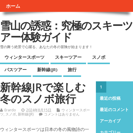
ホーム
雪山の誘惑：究極のスキーツ
アー体験ガイド
雪の舞う絶景で心躍る、あなたの冬の冒険が始まります！
ウィンタースポーツ
スキーツアー
スノボ
バスツアー
新幹線(JR)
旅行
新幹線JRで楽しむ
1
冬のスノボ旅行
最近の投稿
最近のコメント
Erardo
2024年8月15日
ウィンタースポー
ツ
,
スノボ
,
新幹線(JR)
コメントはありません
アーカイブ
ウィンタースポーツは日本の冬の風物詩の一
カテゴリー