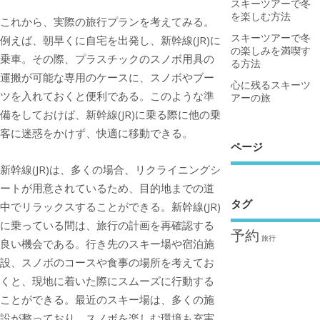
スキーツアーで冬
を楽しむ方法
これから、実際の旅行プランを考えてみる。
スキーツアーで冬
例えば、朝早くに自宅を出発し、新幹線(JR)に
の楽しみを満喫す
乗車。その際、プラスチックのスノボ用具の
る方法
運搬が可能な専用のケースに、スノボやブー
心に残るスキーツ
ツを入れておくと便利である。このような準
アーの旅
備をしておけば、新幹線(JR)に乗る際に他の乗
客に迷惑をかけず、快適に移動できる。
ページ
新幹線(JR)は、多くの場合、リクライニングシ
ートが用意されているため、目的地までの道
タグ
中でリラックスすることができる。新幹線(JR)
に乗っている間は、旅行の計画を再確認する
予約
旅行
良い機会である。行き先のスキー場や宿泊施
設、スノボのコースや食事の場所を考えてお
くと、現地に着いた際にスムーズに行動する
ことができる。最近のスキー場は、多くの施
設が整っており、スノボを楽しむ環境も充実