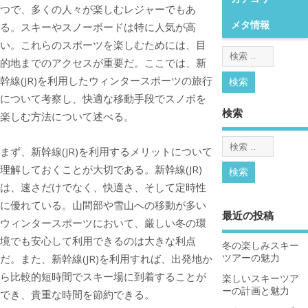
つで、多くの人々が楽しむレジャーでもあ
メタ情報
る。
スキーやスノーボードは特に人気が高
い。これらのスポーツを楽しむためには、目
的地までのアクセスが重要だ。ここでは、新
幹線(JR)を利用したウィンタースポーツの旅行
について考察し、快適な移動手段でスノボを
検索
楽しむ方法について述べる。
まず、新幹線(JR)を利用するメリットについて
理解しておくことが大切である。新幹線(JR)
は、速さだけでなく、快適さ、そして定時性
に優れている。山間部や雪山への移動が多い
最近の投稿
ウィンタースポーツにおいて、厳しい冬の環
境でも安心して利用できるのは大きな利点
冬の楽しみスキー
だ。また、新幹線(JR)を利用すれば、出発地か
ツアーの魅力
ら比較的短時間でスキー場に到着することが
楽しいスキーツア
ーの計画と魅力
でき、貴重な時間を節約できる。