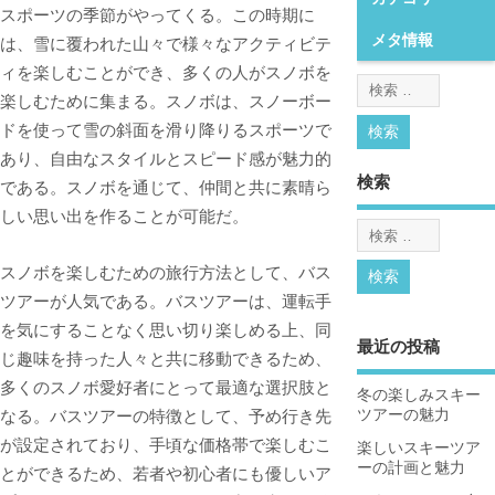
スポーツの季節がやってくる。
この時期に
メタ情報
は、雪に覆われた山々で様々なアクティビテ
ィを楽しむことができ、多くの人がスノボを
楽しむために集まる。スノボは、スノーボー
ドを使って雪の斜面を滑り降りるスポーツで
あり、自由なスタイルとスピード感が魅力的
検索
である。スノボを通じて、仲間と共に素晴ら
しい思い出を作ることが可能だ。
スノボを楽しむための旅行方法として、バス
ツアーが人気である。バスツアーは、運転手
を気にすることなく思い切り楽しめる上、同
最近の投稿
じ趣味を持った人々と共に移動できるため、
多くのスノボ愛好者にとって最適な選択肢と
冬の楽しみスキー
なる。バスツアーの特徴として、予め行き先
ツアーの魅力
が設定されており、手頃な価格帯で楽しむこ
楽しいスキーツア
ーの計画と魅力
とができるため、若者や初心者にも優しいア