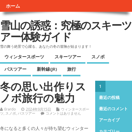
ホーム
雪山の誘惑：究極のスキーツ
アー体験ガイド
雪の舞う絶景で心躍る、あなたの冬の冒険が始まります！
ウィンタースポーツ
スキーツアー
スノボ
バスツアー
新幹線(JR)
旅行
冬の思い出作りス
1
ノボ旅行の魅力
最近の投稿
最近のコメント
Erardo
2024年9月15日
ウィンタースポー
ツ
,
スノボ
,
バスツアー
コメントはありません
アーカイブ
冬になると多くの人々が待ち望むウィンター
カテゴリー