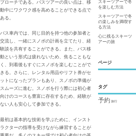
プローチである。バスツアーの良い点は、移
スキーツアーで冬
を楽しむ方法
動中にワクワク感を高めることができる点で
スキーツアーで冬
ある。
の楽しみを満喫す
る方法
バス車内では、同じ目的を持つ他の参加者と
心に残るスキーツ
交流し、一緒にスノボの計画を立てたり、経
アーの旅
験談を共有することができる。また、バス移
動という形式は疲れないため、焦ることもな
ページ
く、到着後もすぐにスノボを楽しむことがで
きる。さらに、レンタル用品やリフト券がセ
ットになったプランもあり、スノボの準備が
タグ
スムーズに進む。スノボを行う際には初心者
向けのコースも豊富に存在するため、経験が
予約
旅行
ない人も安心して参加できる。
最初は基本的な技術を学ぶために、インスト
ラクターの指導を受けながら練習することが
重要だ。多くのスキー場では初心者向けの基