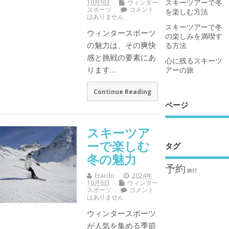
スキーツアーで冬
10月9日
ウィンター
スポーツ
コメント
を楽しむ方法
はありません
スキーツアーで冬
ウィンタースポーツ
の楽しみを満喫す
の魅力は、その爽快
る方法
感と挑戦の要素にあ
心に残るスキーツ
ります…
アーの旅
Continue Reading
ページ
スキーツア
ーで楽しむ
タグ
冬の魅力
予約
旅行
Erardo
2024年
10月6日
ウィンター
スポーツ
コメント
はありません
ウィンタースポーツ
が人気を集める季節