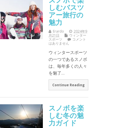
しむバスツ
アー旅行の
魅力
Erardo
2024年9
月21日
ウィンター
スポーツ
コメント
はありません
ウィンタースポーツ
の一つであるスノボ
は、毎年多くの人々
を魅了…
Continue Reading
スノボを楽
しむ冬の魅
力ガイド