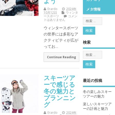
よう
Erardo
2024年
メタ情報
10月12日
ウィンタ
ースポーツ
コメン
トはありません
ウィンタースポーツ
の世界には多彩なア
クティビティが広が
検索
ってお…
Continue Reading
スキーツア
最近の投稿
ーで感じる
冬の魅力と
冬の楽しみスキー
プランニン
ツアーの魅力
グ
楽しいスキーツア
ーの計画と魅力
Erardo
2024年