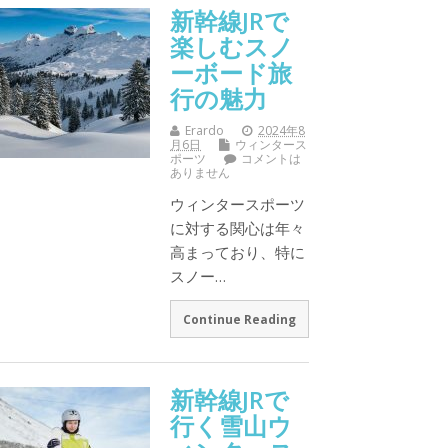
新幹線JRで
楽しむスノ
ーボード旅
行の魅力
Erardo
2024年8
月6日
ウィンタース
ポーツ
コメントは
ありません
ウィンタースポーツ
に対する関心は年々
高まっており、特に
スノー…
Continue Reading
新幹線JRで
行く雪山ウ