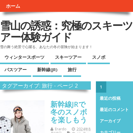
ホーム
雪山の誘惑：究極のスキーツ
アー体験ガイド
雪の舞う絶景で心躍る、あなたの冬の冒険が始まります！
ウィンタースポーツ
スキーツアー
スノボ
バスツアー
新幹線(JR)
旅行
タグアーカイブ: 旅行 - ページ 2
1
最近の投稿
新幹線JRで
冬のスノボ
最近のコメント
を楽しもう
アーカイブ
Erardo
2024年8
カテゴリー