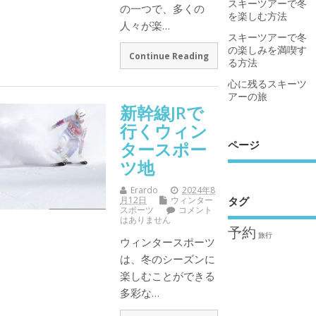
スキーツアーで冬
の一つで、多くの
を楽しむ方法
人々が楽…
スキーツアーで冬
の楽しみを満喫す
Continue Reading
る方法
心に残るスキーツ
アーの旅
新幹線JRで
行くウィン
ページ
タースポー
ツ地
Erardo
2024年8
月12日
ウィンター
タグ
スポーツ
コメント
はありません
予約
旅行
ウィンタースポーツ
は、冬のシーズンに
楽しむことができる
多彩な…