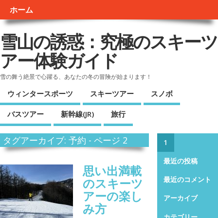
ホーム
雪山の誘惑：究極のスキーツ
アー体験ガイド
雪の舞う絶景で心躍る、あなたの冬の冒険が始まります！
ウィンタースポーツ
スキーツアー
スノボ
バスツアー
新幹線(JR)
旅行
タグアーカイブ: 予約 - ページ 2
1
最近の投稿
思い出満載
のスキーツ
最近のコメント
アーの楽し
アーカイブ
み方
カテゴリー