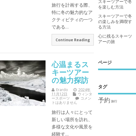
スキーツアーで冬
旅行を計画する際、
を楽しむ方法
特に冬の魅力的なア
スキーツアーで冬
クティビティの一つ
の楽しみを満喫す
である…
る方法
心に残るスキーツ
Continue Reading
アーの旅
ページ
心温まるス
キーツアー
の魅力探訪
タグ
Erardo
2024年
11月12日
ウィンタ
ースポーツ
コメン
予約
旅行
トはありません
旅行は人々にとって
新しい場所を訪れ、
多様な文化や風景を
経験す…