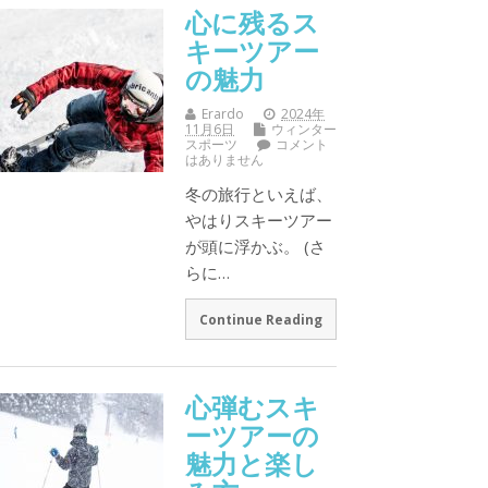
心に残るス
キーツアー
の魅力
Erardo
2024年
11月6日
ウィンター
スポーツ
コメント
はありません
冬の旅行といえば、
やはりスキーツアー
が頭に浮かぶ。 (さ
らに…
Continue Reading
心弾むスキ
ーツアーの
魅力と楽し