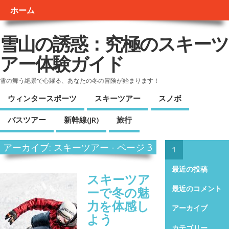
ホーム
雪山の誘惑：究極のスキーツ
アー体験ガイド
雪の舞う絶景で心躍る、あなたの冬の冒険が始まります！
ウィンタースポーツ
スキーツアー
スノボ
バスツアー
新幹線(JR)
旅行
アーカイブ: スキーツアー - ページ 3
1
最近の投稿
スキーツア
ーで冬の魅
最近のコメント
力を体感し
アーカイブ
よう
カテゴリー