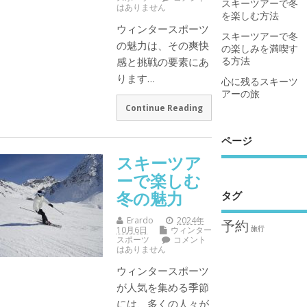
スキーツアーで冬
はありません
を楽しむ方法
ウィンタースポーツ
スキーツアーで冬
の魅力は、その爽快
の楽しみを満喫す
る方法
感と挑戦の要素にあ
ります…
心に残るスキーツ
アーの旅
Continue Reading
ページ
スキーツア
ーで楽しむ
冬の魅力
タグ
Erardo
2024年
予約
旅行
10月6日
ウィンター
スポーツ
コメント
はありません
ウィンタースポーツ
が人気を集める季節
には、多くの人々が