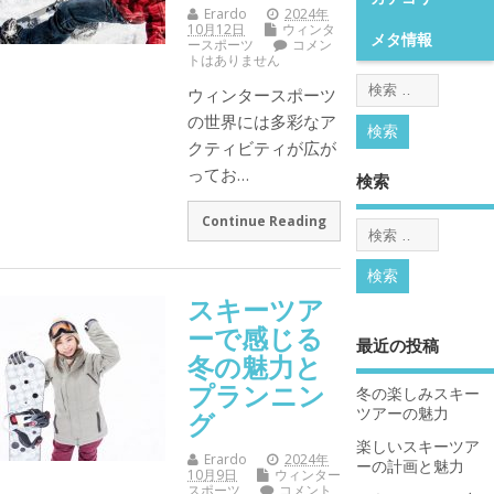
Erardo
2024年
10月12日
ウィンタ
メタ情報
ースポーツ
コメン
トはありません
ウィンタースポーツ
の世界には多彩なア
クティビティが広が
ってお…
検索
Continue Reading
スキーツア
ーで感じる
最近の投稿
冬の魅力と
プランニン
冬の楽しみスキー
ツアーの魅力
グ
楽しいスキーツア
Erardo
2024年
ーの計画と魅力
10月9日
ウィンター
スポーツ
コメント